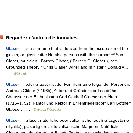
Regardez d'autres dictionnaires:
Glaser
— is a surname that is derived from the occupation of the
glazier, or glass cutter.Notable persons with this surname* Sam
Glaser, musician * Barney Glaser, ( Barney G. Glaser ), see
Grounded Theory * Chris Glaser, writer and minister * Donald A.…
…
Wikipedia
Gläser
— oder Glaeser ist der Familienname folgender Personen:
Andreas Gläser (* 1965), Autor und Gründer der Lesebühne
Chaussee der Enthusiasten Carl Gotthelf Glaeser der Ältere
(1715–1792), Kantor und Rektor in Ehrenfriedersdorf Carl Gotthelf
Glaeser… …
Deutsch Wikipedia
Gläser
— Gläser, natürliche oder vulkanische, auch Glasgesteine
(Hyalite), glasartig erstarrte vulkanische Magmen. Natürliche
Gläser von absolut reiner Beschaffenheit, etwa wie das künstliche