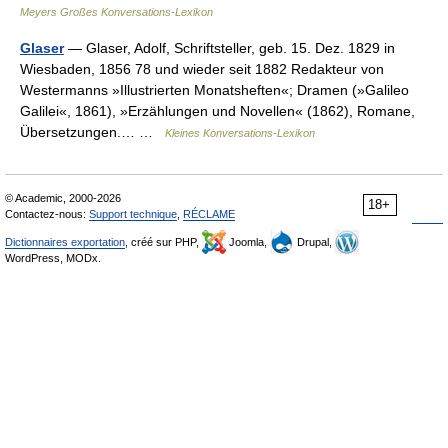
Meyers Großes Konversations-Lexikon
Glaser
— Glaser, Adolf, Schriftsteller, geb. 15. Dez. 1829 in
Wiesbaden, 1856 78 und wieder seit 1882 Redakteur von
Westermanns »Illustrierten Monatsheften«; Dramen (»Galileo
Galilei«, 1861), »Erzählungen und Novellen« (1862), Romane,
Übersetzungen.… …
Kleines Konversations-Lexikon
© Academic, 2000-2026
18+
Contactez-nous:
Support technique
,
RÉCLAME
Dictionnaires exportation
, créé sur PHP,
Joomla,
Drupal,
WordPress, MODx.