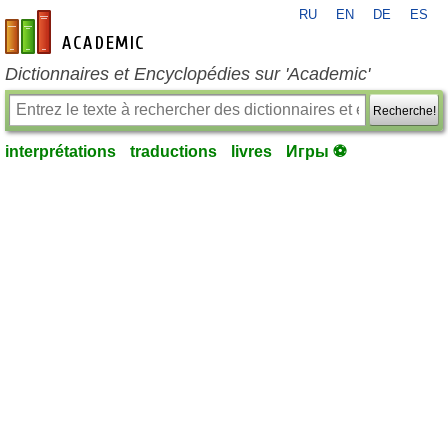
RU
EN
DE
ES
fr-academic.com
Dictionnaires et Encyclopédies sur 'Academic'
Recherche!
interprétations
traductions
livres
Игры ⚽