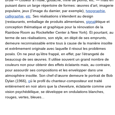
brute — couleur à l’huile, gouache, mine de plomb, etc. — mais en
puisant dans un large répertoire de formes: œuvres d’art, imagerie
populaire, jeux (l’image du damier, par exemple),
typographie
,
calligraphie
,
etc
. Ses réalisations s’étendent au design
(restaurants, emballage de produits alimentaires,
signal
étique et
conception thématique et graphique pour la rénovation de la
Rainbow Room au Rockefeller Center à New York). Et pourtant, au
terme de ses réalisations, son style, en dépit de ses emprunts,
demeure reconnaissable entre tous à cause de la manière insolite
et extrêmement originale avec laquelle il résout les problèmes
posés. On ne peut qu’être frappé, en effet, par l’étrangeté de
beaucoup de ses œuvres. Il utilise souvent un grand nombre de
couleurs non pour obtenir des effets éclatants mais, au contraire,
pour assourdir ses compositions et les envelopper dans une
atmosphère insolite. Son chef-d’œuvre demeure le portrait de Bob
Dylan (1966),
o
ù le profil du chanteur-compositeur est traité
entièrement en noir alors que la chevelure, éclatante comme une
vision psychédélique, se développe en ondulations blanches,
rouges, vertes, bleues...