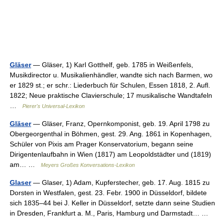
Gläser
— Gläser, 1) Karl Gotthelf, geb. 1785 in Weißenfels,
Musikdirector u. Musikalienhändler, wandte sich nach Barmen, wo
er 1829 st.; er schr.: Liederbuch für Schulen, Essen 1818, 2. Aufl.
1822; Neue praktische Clavierschule; 17 musikalische Wandtafeln
…
Pierer's Universal-Lexikon
Gläser
— Gläser, Franz, Opernkomponist, geb. 19. April 1798 zu
Obergeorgenthal in Böhmen, gest. 29. Ang. 1861 in Kopenhagen,
Schüler von Pixis am Prager Konservatorium, begann seine
Dirigentenlaufbahn in Wien (1817) am Leopoldstädter und (1819)
am… …
Meyers Großes Konversations-Lexikon
Glaser
— Glaser, 1) Adam, Kupferstecher, geb. 17. Aug. 1815 zu
Dorsten in Westfalen, gest. 23. Febr. 1900 in Düsseldorf, bildete
sich 1835–44 bei J. Keller in Düsseldorf, setzte dann seine Studien
in Dresden, Frankfurt a. M., Paris, Hamburg und Darmstadt… …