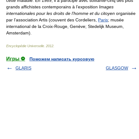
cette maladie. En 1989, il a participé avec soixante-cinq des plus
grands affichistes contemporains à l’exposition
Images
internationales pour les droits de l’homme et du citoyen
organisée
par l’association Artis (couvent des Cordeliers,
Paris
; musée
international de la Croix-Rouge, Genève; Stedelijk Museum,
Amsterdam).
Encyclopédie Universelle
.
2012
.
Игры ⚽
Поможем написать курсовую
GLARIS
GLASGOW